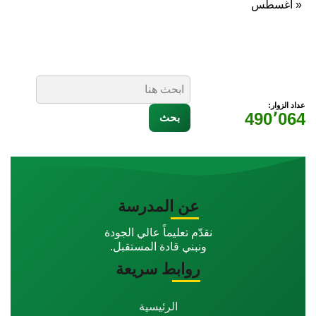
« أغسطس
عداد الزوار:
490٬064
عن المدرسة
نقدّم تعليماً عالي الجودة
ونبني قادة المستقبل.
روابط سريعة
الرئيسية