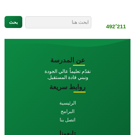
عداد الزوار:
492٬211
عن المدرسة
نقدّم تعليماً عالي الجودة
ونبني قادة المستقبل.
روابط سريعة
الرئيسية
البرامج
اتصل بنا
تابعونا