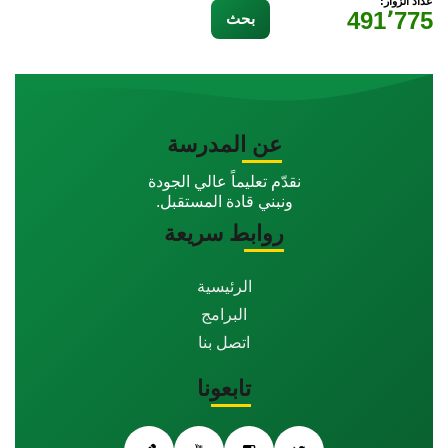
عداد الزوار:
491٬775
عن المدرسة
نقدّم تعليماً عالي الجودة
ونبني قادة المستقبل.
روابط سريعة
الرئيسية
البرامج
اتصل بنا
تابعونا