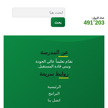
عداد الزوار:
491٬203
عن المدرسة
نقدّم تعليماً عالي الجودة
ونبني قادة المستقبل.
روابط سريعة
الرئيسية
البرامج
اتصل بنا