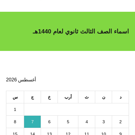
اسماء الصف الثالث ثانوي لعام 1440هـ
أغسطس 2026
د
ن
ث
أرب
خ
ج
س
1
8
7
6
5
4
3
2
15
14
13
12
11
10
9