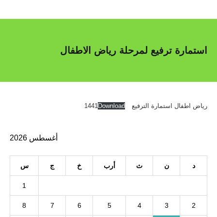
استمارة ترفيع لمرحلة رياض الاطفال
رياض اطفال استمارة الترفيع 1441
Download
أغسطس 2026
د
ن
ث
أرب
خ
ج
س
1
8
7
6
5
4
3
2